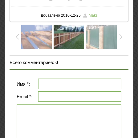
В реальном размере
1021x766
/ 135.5Kb
Добавлено
2010-12-25
Maks
Всего комментариев
:
0
Имя *:
Email *: